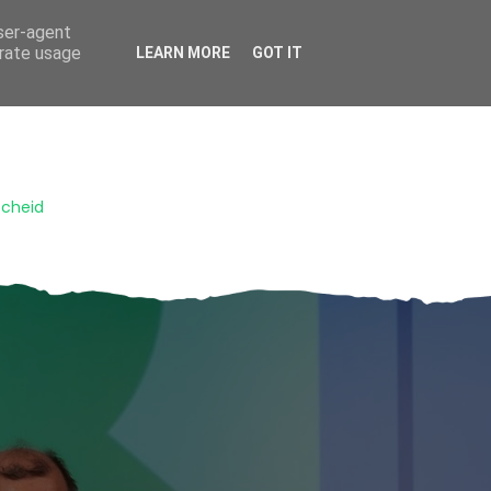
user-agent
HOME
OVER MIJ
BLOG ARCHIEF
CONTACT
erate usage
LEARN MORE
GOT IT