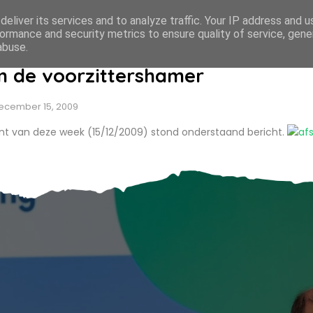
eliver its services and to analyze traffic. Your IP address and 
ormance and security metrics to ensure quality of service, gen
abuse.
n de voorzittershamer
ecember 15, 2009
nt van deze week (15/12/2009) stond onderstaand bericht.