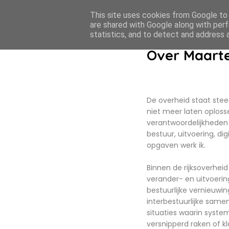
This site uses cookies from Google to d
MaartenPrinsen.nl
are shared with Google along with perf
statistics, and to detect and address 
Over Maarte
De overheid staat stee
niet meer laten oplos
verantwoordelijkheden e
bestuur, uitvoering, di
opgaven werk ik.
Binnen de rijksoverhei
verander- en uitvoeri
bestuurlijke vernieuwin
interbestuurlijke same
situaties waarin syste
versnipperd raken of k