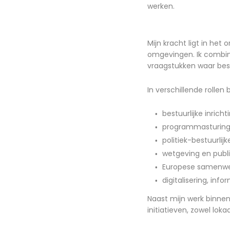
werken.
Mijn kracht ligt in het
omgevingen. Ik combin
vraagstukken waar bestu
In verschillende rollen
bestuurlijke inricht
programmasturing 
politiek-bestuurlijk
wetgeving en publi
Europese samenwerk
digitalisering, in
Naast mijn werk binnen 
initiatieven, zowel lokaal