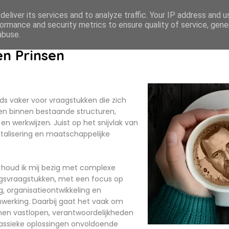
eliver its services and to analyze traffic. Your IP address and 
ormance and security metrics to ensure quality of service, gen
abuse.
n Prinsen
ds vaker voor vraagstukken die zich
sen binnen bestaande structuren,
n werkwijzen. Juist op het snijvlak van
gitalisering en maatschappelijke
d houd ik mij bezig met complexe
ngsvraagstukken, met een focus op
g, organisatieontwikkeling en
nwerking. Daarbij gaat het vaak om
men vastlopen, verantwoordelijkheden
lassieke oplossingen onvoldoende