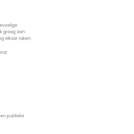
gevoelige
rk graag aan
ng elkaar raken.
ond:
 en publieke