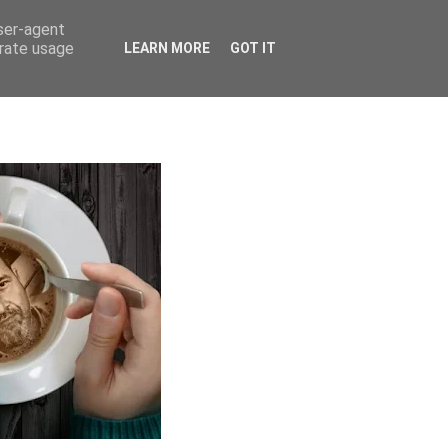
user-agent
HOME
OVER MIJ
BLOG ARCHIEF
CONTACT
erate usage
LEARN MORE
GOT IT