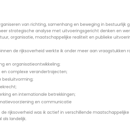
 organiseren van richting, samenhang en beweging in bestuurlijk 
eer strategische analyse met uitvoeringsgericht denken en we
ur, organisatie, maatschappelijke realiteit en publieke uitvoeri
 binnen de rijksoverheid werkte ik onder meer aan vraagstukken r
ing en organisatieontwikkeling;
en complexe verandertrajecten;
e besluitvorming;
ekrecht;
ing en internationale betrekkingen;
formatievoorziening en communicatie
de rijksoverheid was ik actief in verschillende maatschappelijke
 als landelijk.