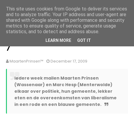
MaartenPrinsen.nl
This site uses cookies from Google to deliver its services
and to analyze traffic. Your IP address and user-agent are
HOME
OVER MIJ
BLOG ARCHIEF
CONTACT
shared with Google along with performance and security
metrics to ensure quality of service, generate usage
statistics, and to detect and address abuse.
Menterwolde groet Wassenaar
LEARN MORE
GOT IT
7
MaartenPrinsen™
December 17, 2009
Iedere week mailen Maarten Prinsen
(Wassenaar) en Marc Hesp (Menterwolde)
elkaar over politiek, hun gemeente, lekker
eten en de overeenkomsten van liberalisme
in een rode en een blauwe gemeente.