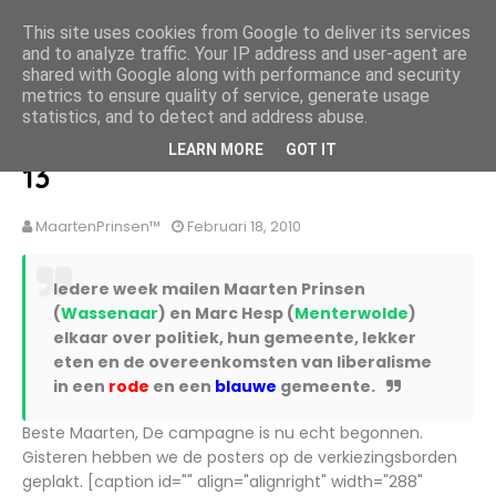
MaartenPrinsen.nl
This site uses cookies from Google to deliver its services
and to analyze traffic. Your IP address and user-agent are
HOME
OVER MIJ
BLOG ARCHIEF
CONTACT
shared with Google along with performance and security
metrics to ensure quality of service, generate usage
statistics, and to detect and address abuse.
Menterwolde groet Wassenaar
LEARN MORE
GOT IT
13
MaartenPrinsen™
Februari 18, 2010
Iedere week mailen Maarten Prinsen
(
Wassenaar
) en Marc Hesp (
Menterwolde
)
elkaar over politiek, hun gemeente, lekker
eten en de overeenkomsten van liberalisme
in een
rode
en een
blauwe
gemeente.
Beste Maarten, De campagne is nu echt begonnen.
Gisteren hebben we de posters op de verkiezingsborden
geplakt. [caption id="" align="alignright" width="288"