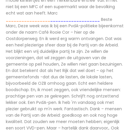
mooie klinkertjes en een 'herkenbare entree' valt in het
niet bij een MFC of een supermarkt waar de bevolking
echt wat aan heeft. Marc
_________________
___________________
Beste
Marc, Deze week was ik bij een PvdA-politieke bijeenkomst
onder de naam Café Rooie Cor – hier op de
Oostdorperweg. En ik werd erg warm ontvangen. Dat was
een heel plezierige sfeer daar bij de Partij van de Arbeid.
Het blijkt een vrij duidelijke partij te zijn. Ze willen de
voorzieningen, dat wil zeggen de uitgaven van de
gemeente op peil houden, Ze willen niet gaan bezuinigen.
En dat betekent dat als het Rijk dat wel doet – op het
gemeentefonds -dat dus de lasten, de lokale lasten,
bijvoorbeeld de OZB omhoog gaan. Echt een heldere
boodschap. En, ik moet zeggen, ook vriendelijke mensen:
prachtige pen van ze gekregen. Schrijft nog ontzettend
lekker ook. Een PvdA-pen. Ik heb 'm vandaag ook met
plezier gebruikt op m'n werk. Fantastisch. Dank – mensen
van de Partij van de Arbeid: goedkoop en ook nog hoge
kwaliteit. Dat zouden we meer moeten hebben; eigenlijk
een soort VVD-pen. Maar – hartelijk dank daarvoor,. Ook