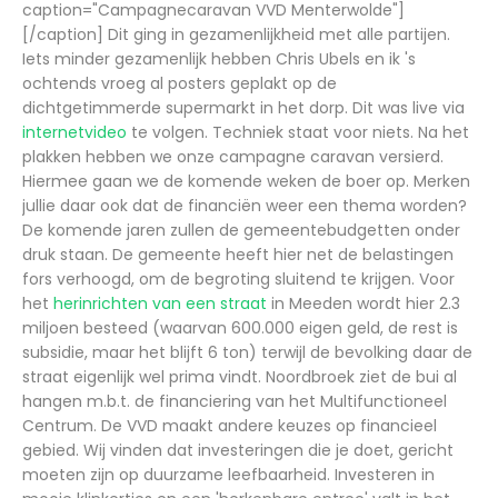
caption="Campagnecaravan VVD Menterwolde"]
[/caption] Dit ging in gezamenlijkheid met alle partijen.
Iets minder gezamenlijk hebben Chris Ubels en ik 's
ochtends vroeg al posters geplakt op de
dichtgetimmerde supermarkt in het dorp. Dit was live via
internetvideo
te volgen. Techniek staat voor niets. Na het
plakken hebben we onze campagne caravan versierd.
Hiermee gaan we de komende weken de boer op. Merken
jullie daar ook dat de financiën weer een thema worden?
De komende jaren zullen de gemeentebudgetten onder
druk staan. De gemeente heeft hier net de belastingen
fors verhoogd, om de begroting sluitend te krijgen. Voor
het
herinrichten van een straat
in Meeden wordt hier 2.3
miljoen besteed (waarvan 600.000 eigen geld, de rest is
subsidie, maar het blijft 6 ton) terwijl de bevolking daar de
straat eigenlijk wel prima vindt. Noordbroek ziet de bui al
hangen m.b.t. de financiering van het Multifunctioneel
Centrum.
De VVD maakt andere keuzes op financieel
gebied. Wij vinden dat investeringen die je doet, gericht
moeten zijn op duurzame leefbaarheid. Investeren in