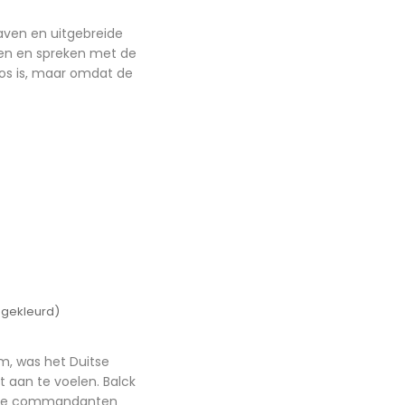
aven en uitgebreide
ren en spreken met de
oos is, maar omdat de
ngekleurd) 
m, was het Duitse
t aan te voelen. Balck
an de commandanten