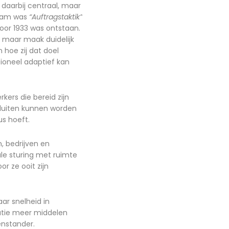
daarbij centraal, maar
kwam was
“Auftragstaktik”
voor 1933 was ontstaan.
, maar maak duidelijk
 hoe zij dat doel
ioneel adaptief kan
ers die bereid zijn
sluiten kunnen worden
us hoeft.
n, bedrijven en
le sturing met ruimte
r ze ooit zijn
aar snelheid in
atie meer middelen
enstander.