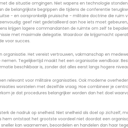
et die situatie omgingen. Niet wapens en technologie stonden 
an de belangrijkste begrippen die tijdens de conferentie terug
itse - en oorspronkelijk pruisische - militaire doctrine die ruim 
 eenvoudig: geef niet gedetailleerd aan hoe iets moet gebeuren
lgens krijgen lagere commandanten de ruimte om zelf te bepalen
missie met maximale delegatie. Waardoor de krijgsmacht operat
de voor succes.
n organisatie. Het vereist vertrouwen, vakmanschap en medewerk
e nemen. Tegelijkertijd maakt het een organisatie wendbaar. Be
atie beschikbaar is, zonder dat alles eerst langs hogere nivea
lleen relevant voor militaire organisaties. Ook moderne overhede
isaties worstelen met dezelfde vraag. Hoe combineer je centra
orkom je dat procedures belangrijker worden dan het doel waarvoo
terk de nadruk op snelheid. Niet snelheid als doel op zichzelf, m
ns hem ontstaat het grootste voordeel niet doordat een organis
ij sneller kan waarnemen, beoordelen en handelen dan haar teg