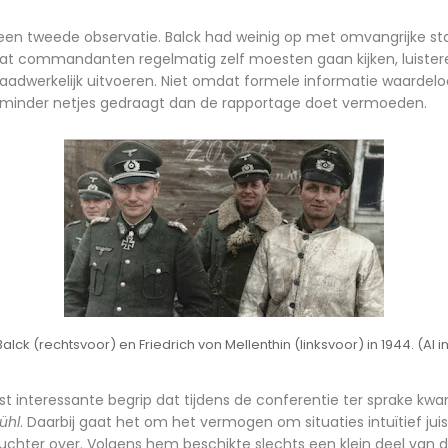
n tweede observatie. Balck had weinig op met omvangrijke st
 dat commandanten regelmatig zelf moesten gaan kijken, luiste
aadwerkelijk uitvoeren. Niet omdat formele informatie waardel
ak minder netjes gedraagt dan de rapportage doet vermoeden.
lck (rechtsvoor) en Friedrich von Mellenthin (linksvoor) in 1944. (AI i
t interessante begrip dat tijdens de conferentie ter sprake kwa
ühl
. Daarbij gaat het om het vermogen om situaties intuïtief juis
nuchter over. Volgens hem beschikte slechts een klein deel v