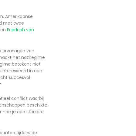
en. Amerikaanse
eid met twee
en
Friedrich von
e ervaringen van
maakt het naziregime
egime betekent niet
geïnteresseerd in een
acht succesvol
?
eel conflict waarbij
 manschappen beschikte
 hoe je een sterkere
danten tijdens de