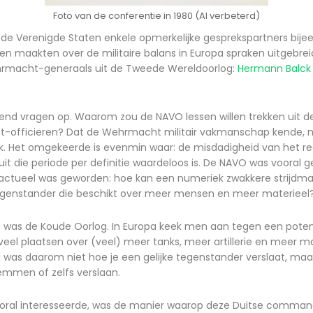
Foto van de conferentie in 1980 (AI verbeterd)
de Verenigde Staten enkele opmerkelijke gesprekspartners bije
gen maakten over de militaire balans in Europa spraken uitgebr
hrmacht-generaals uit de Tweede Wereldoorlog:
Hermann Balck
end vragen op. Waarom zou de NAVO lessen willen trekken uit d
-officieren? Dat de Wehrmacht militair vakmanschap kende, 
jk. Het omgekeerde is evenmin waar: de misdadigheid van het r
s uit die periode per definitie waardeloos is. De NAVO was vooral 
r actueel was geworden: hoe kan een numeriek zwakkere strijdm
egenstander die beschikt over meer mensen en meer materieel
 was de Koude Oorlog. In Europa keek men aan tegen een potenti
eel plaatsen over (veel) meer tanks, meer artillerie en meer
was daarom niet hoe je een gelijke tegenstander verslaat, maar
emmen of zelfs verslaan.
ral interesseerde, was de manier waarop deze Duitse comman