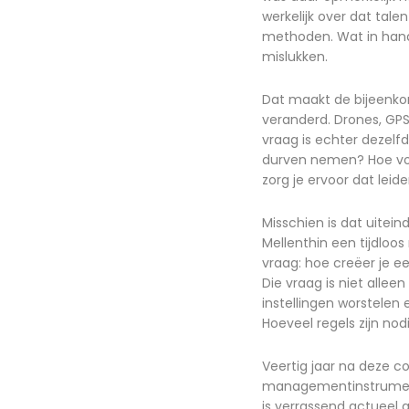
werkelijk over dat tale
methoden. Wat in hande
mislukken.
Dat maakt de bijeenkom
veranderd. Drones, GPS
vraag is echter dezelf
durven nemen? Hoe vo
zorg je ervoor dat lei
Misschien is dat uitein
Mellenthin een tijdloo
vraag: hoe creëer je ee
Die vraag is niet allee
instellingen worstelen
Hoeveel regels zijn nod
Veertig jaar na deze c
managementinstrumente
is verrassend actueel g