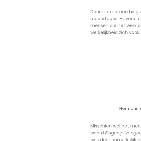
Daarmee samen hing ee
rapportages. Hij vond
mensen die het werk d
werkelijkheid zich va
Hermann Ba
Misschien wel het mees
woord
Fingerspitzengef
was daar opmerkelijk 