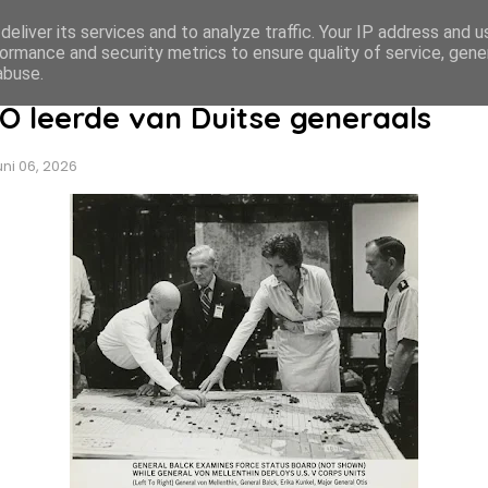
eliver its services and to analyze traffic. Your IP address and 
ormance and security metrics to ensure quality of service, gen
abuse.
 leerde van Duitse generaals
uni 06, 2026