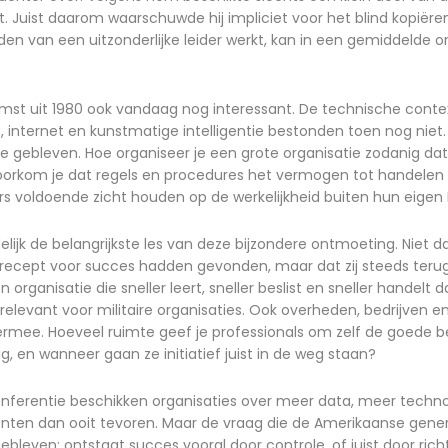
nt. Juist daarom waarschuwde hij impliciet voor het blind kopiër
n van een uitzonderlijke leider werkt, kan in een gemiddelde or
st uit 1980 ook vandaag nog interessant. De technische context
, internet en kunstmatige intelligentie bestonden toen nog niet
de gebleven. Hoe organiseer je een grote organisatie zodanig dat
orkom je dat regels en procedures het vermogen tot handele
ders voldoende zicht houden op de werkelijkheid buiten hun eig
delijk de belangrijkste les van deze bijzondere ontmoeting. Niet d
s recept voor succes hadden gevonden, maar dat zij steeds ter
n organisatie die sneller leert, sneller beslist en sneller handel
n relevant voor militaire organisaties. Ook overheden, bedrijven 
 ermee. Hoeveel ruimte geef je professionals om zelf de goede 
ig, en wanneer gaan ze initiatief juist in de weg staan?
onferentie beschikken organisaties over meer data, meer techn
n dan ooit tevoren. Maar de vraag die de Amerikaanse generaa
ebleven: ontstaat succes vooral door controle, of juist door ric