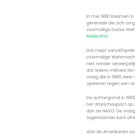
In mei 1980 kwamen in 
generaals die zich zor
voormalige Duitse We
Mellenthin
.
Dat roept vanzelfsprek
voormalige Wehrmacht
niet minder verwerpeli
dat iedere militaire le
vraag die in 1980 wee
opereren tegen een t
De achtergrond in 1980
het Warschaupact op v
dan de NAVO. De vraag 
tegenstander kunt afr
Wat de Amerikanen voo