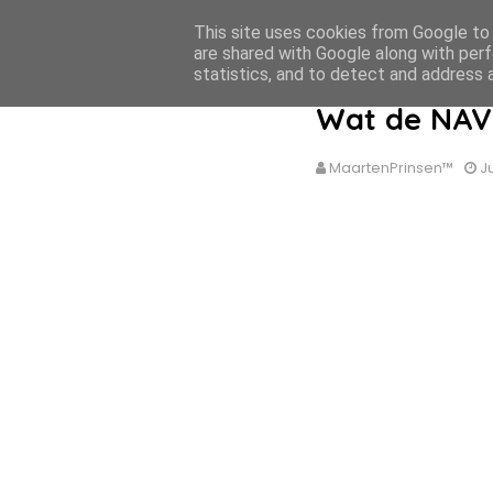
This site uses cookies from Google to d
MaartenPrinsen.nl
are shared with Google along with perf
statistics, and to detect and address 
Wat de NAVO
MaartenPrinsen™
J