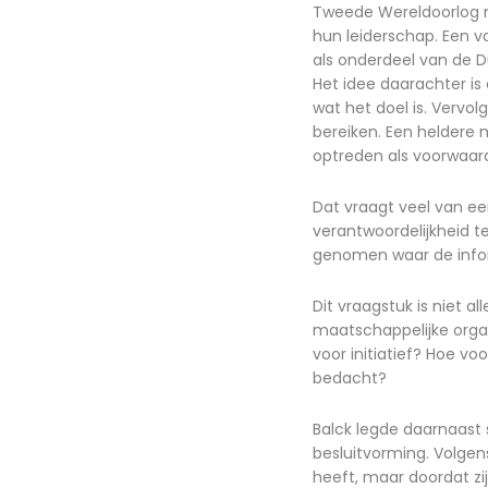
Tweede Wereldoorlog m
hun leiderschap. Een v
als onderdeel van de Du
Het idee daarachter is
wat het doel is. Vervo
bereiken. Een heldere 
optreden als voorwaar
Dat vraagt veel van ee
verantwoordelijkheid t
genomen waar de inform
Dit vraagstuk is niet a
maatschappelijke organ
voor initiatief? Hoe vo
bedacht?
Balck legde daarnaast s
besluitvorming. Volge
heeft, maar doordat z