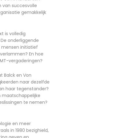
en van succesvolle
ganisatie gemakkelijk
 is volledig
. De onderliggende
 mensen initiatief
n verlammen? En hoe
en MT-vergaderingen?
at Balck en Von
ugkeerden naar dezelfde
t dan haar tegenstander?
en maatschappelijke
beslissingen te nemen?
ologie en meer
ls in 1980 bezighield,
hting geven en