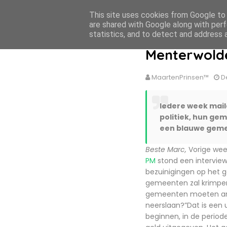
This site uses cookies from Google to d
MaartenPrinsen.nl
are shared with Google along with perf
statistics, and to detect and address 
Menterwold
MaartenPrinsen™
D
Iedere week mail
politiek, hun ge
een blauwe gem
Beste Marc,
Vorige week
PM
stond een interview
bezuinigingen op het ge
gemeenten zal krimpen
gemeenten moeten antw
neerslaan?”
Dat is een
beginnen, in de period