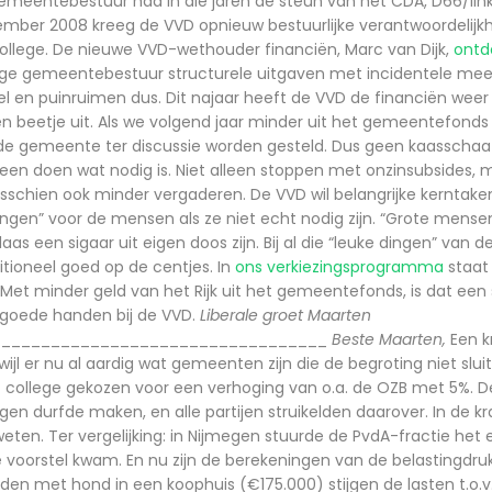
emeentebestuur had in die jaren de steun van het CDA, D66/lin
ember 2008 kreeg de VVD opnieuw bestuurlijke verantwoordelijk
college. De nieuwe VVD-wethouder financiën, Marc van Dijk,
ontd
ige gemeentebestuur structurele uitgaven met incidentele mee
el en puinruimen dus. Dit najaar heeft de VVD de financiën weer
een beetje uit. Als we volgend jaar minder uit het gemeentefonds
de gemeente ter discussie worden gesteld. Dus geen kaasschaaf,
leen doen wat nodig is. Niet alleen stoppen met onzinsubsides, m
sschien ook minder vergaderen. De VVD wil belangrijke kerntake
ingen” voor de mensen als ze niet echt nodig zijn. “Grote mens
aas een sigaar uit eigen doos zijn. Bij al die “leuke dingen” van 
itioneel goed op de centjes. In
ons verkiezingsprogramma
staat
Met minder geld van het Rijk uit het gemeentefonds, is dat een
 in goede handen bij de VVD.
Liberale groet Maarten
__________________________________
Beste Maarten,
Een k
jl er nu al aardig wat gemeenten zijn die de begroting niet sluite
 college gekozen voor een verhoging van o.a. de OZB met 5%. 
gen durfde maken, en alle partijen struikelden daarover. In de k
eten. Ter vergelijking: in Nijmegen stuurde de PvdA-fractie het 
 voorstel kwam. En nu zijn de berekeningen van de belastingdru
n met hond in een koophuis (€175.000) stijgen de lasten t.o.v