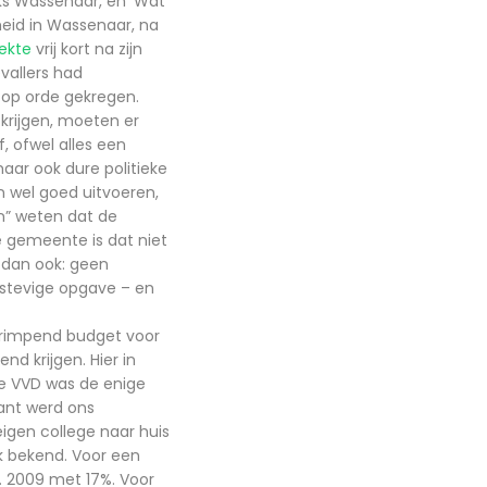
ks Wassenaar, en 'Wat
heid in Wassenaar, na
ekte
vrij kort na zijn
vallers had
 op orde gekregen.
 krijgen, moeten er
 ofwel alles een
aar ook dure politieke
n wel goed uitvoeren,
en” weten dat de
de gemeente is dat niet
 dan ook: geen
 stevige opgave – en
rimpend budget voor
nd krijgen. Hier in
De VVD was de enige
rant werd ons
eigen college naar huis
k bekend. Voor een
. 2009 met 17%. Voor