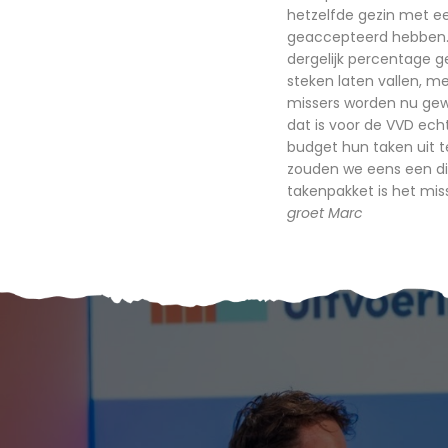
hetzelfde gezin met een
geaccepteerd hebben. Z
dergelijk percentage g
steken laten vallen, m
missers worden nu gew
dat is voor de VVD ec
budget hun taken uit te
zouden we eens een di
takenpakket is het mis
groet Marc