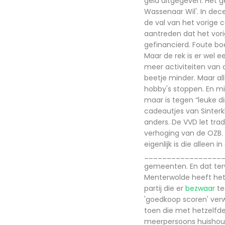
geld uitgegeven. Het g
Wassenaar Wil'. In dec
de val van het vorige 
aantreden dat het vor
gefinancierd. Foute bo
Maar de rek is er wel 
meer activiteiten van 
beetje minder. Maar al
hobby's stoppen. En mi
maar is tegen “leuke d
cadeautjes van Sinterkl
anders. De VVD let trad
verhoging van de OZB. 
eigenlijk is die alleen
_________________
gemeenten. En dat terwi
Menterwolde heeft het
partij die er
bezwaar
te
'goedkoop scoren' verw
toen die met hetzelfde
meerpersoons huishoude