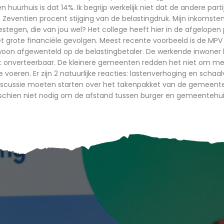
 huurhuis is dat 14%. Ik begrijp werkelijk niet dat de andere parti
eventien procent stijging van de belastingdruk. Mijn inkomsten
estegen, die van jou wel? Het college heeft hier in de afgelopen
et grote financiële gevolgen. Meest recente voorbeeld is de MP
oon afgewenteld op de belastingbetaler. De werkende inwoner b
ht onverteerbaar. De kleinere gemeenten redden het niet om me
 voeren. Er zijn 2 natuurlijke reacties: lastenverhoging en schaal
scussie moeten starten over het takenpakket van de gemeent
schien niet nodig om de afstand tussen burger en gemeentehuis