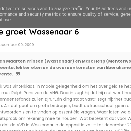
eliver its services and to analyze traffic. Your IP address and 
ormance and security metrics to ensure quality of service, gen
abuse.
e groet Wassenaar 6
ecember 09, 2009
en Maarten Prinsen (Wassenaar) en Marc Hesp (Menterwol
meente, lekker eten en de overeenkomsten van liberalisme
eente.
 was Sinterklaas; 'n mooie gelegenheid om het over geld te he
 met Ralph Pans van de VNG. Daarin zegt hij dat hij niet weet ho
meentefonds zullen zijn. “Eén ding staat vast:” zegt hij: “het b
. Als dat gaat om grote bedragen, biedt de kaasschaaf geen ui
oorden zien te vinden op essentiële vragen. Waar laten we d
 uitspraak om rekening mee te houden. Wat betekent dat voor
e dat de VVD in Wassenaar in de oppositie zat – tot december 200