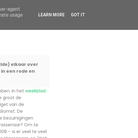
user-agent
HOME
OVER MIJ
BLOG ARCHIEF
CONTACT
erate usage
LEARN MORE
GOT IT
de) elkaar over
 in een rode en
bben. In het
weekblad
e groot de
udget van de
tkomst. De
e bezuinigingen
 Wassenaar? Om te
8 – is er veel te veel