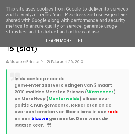
MaartenPrinsen.nl
This site uses cookies from Google to deliver its services
and to analyze traffic. Your IP address and user-agent are
HOME
OVER MIJ
BLOG ARCHIEF
CONTACT
shared with Google along with performance and security
metrics to ensure quality of service, generate usage
statistics, and to detect and address abuse.
Wassenaar groet Menterwolde
LEARN MORE
GOT IT
15 (slot)
MaartenPrinsen™
Februari 26, 2010
In de aanloop naar de
gemeenteraadsverkiezingen van 3 maart
2010 mailden Maarten Prinsen (
Wassenaar
)
en Marc Hesp (
Menterwolde
) elkaar over
politiek, hun gemeente, lekker eten en de
overeenkomsten van liberalisme in een
rode
en een
blauwe
gemeente. Deze week de
laatste keer.