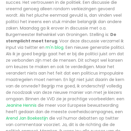
succes. Het vertrouwen in de politiek. Een discussie die
vreemd genoeg alleen rondom verkiezingen gevoerd
wordt. Als het pluche eenmaal gevuld is, dan vinden veel
politici het ineens een stuk minder belangrijk dan andere
zaken. Maandag ga ik erover in discussie met o.a.
Burgemeester Rehwinkel van Groningen. Stelling is:
De
stemplicht moet terug
. Voor deze discussie verzamel ik
input via twitter en
m'n blog
. Een nieuwe generatie politici.
Als ik je goed begrijp gaat het er bij die politici juist om dat
ze verbonden zijn met de mensen. Dit schept wel kansen
om keuzes te maken en ook te verdedigen. Maar het
verandert niets aan het feit dat een politicus impopulaire
maatregelen moet nemen. En ligt niet juist daarin de kern
van de onvrede? Begrijp me goed, ik onderschrijf volledig
de noodzaak van deze nieuwe manier van met je kiezers
omgaan. Binnen de VVD zie je prachtige voorbeelden: een
Jeanine Hennis
die meer voor Europese bewustwording
heeft gedaan dan de meeste overheidscampagnes, een
Arend Jan Boekestijn
die vol humor debatten op twitter
van commentaar voorziet. Ja, dit is de richting die de