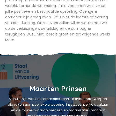
politiek opmoet. Maarten, ik wens jou alle succes van de
wereld, komende woensdag. Jullie verdienen winst, met
jullie positieve en beschaafde opstelling. Overigens
corrigeer ik je graag even. Dit is niet de laatste aflevering
van ons duoblog. Onze lezers zullen willen weten hoe we
op de verkiezingen, de uitslag en de campagne
terugkijken. Dus... Met liberale groet en tot volgende week!
Marc
Maarten Prinsen
Vanuit mijn werk en interesses schrijf ik over onderwerpen
die raken aan publieke uitvoering, instituties, politiek, cultuur
en de manier waarop mensen en organisaties omgaan
met maatschappelijke uitdagingen.