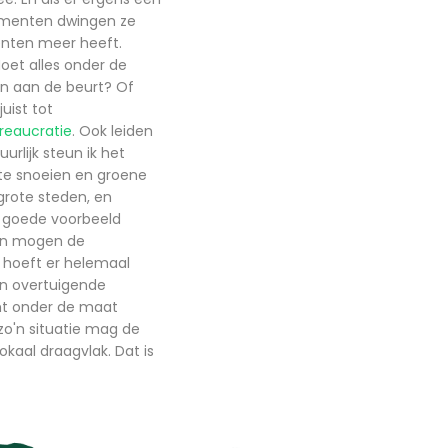
gumenten dwingen ze
enten meer heeft.
oet alles onder de
n aan de beurt? Of
juist tot
eaucratie
. Ook leiden
urlijk steun ik het
 te snoeien en groene
grote steden, en
't goede voorbeeld
dan mogen de
n hoeft er helemaal
en overtuigende
cht onder de maat
zo'n situatie mag de
okaal draagvlak. Dat is