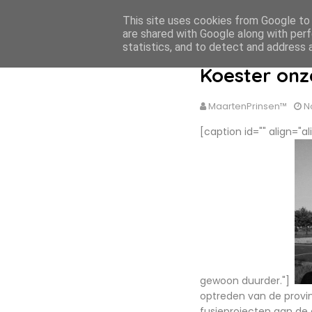
This site uses cookies from Google to d
MaartenPrinsen.nl
are shared with Google along with perf
statistics, and to detect and address 
Koester onz
MaartenPrinsen™
N
[caption id="" align="a
gewoon duurder."]
optreden van de provinci
fusieprojecten aan de 