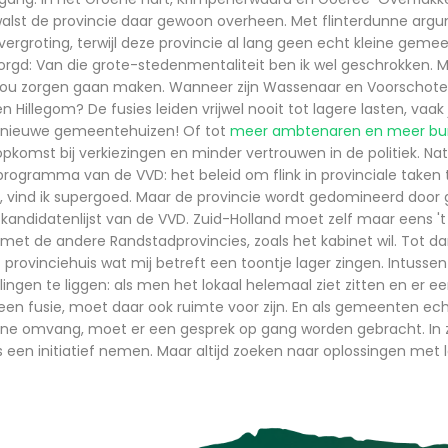
walst de provincie daar gewoon overheen. Met flinterdunne ar
rgroting, terwijl deze provincie al lang geen echt kleine geme
zorgd: Van die grote-stedenmentaliteit ben ik wel geschrokken. M
nou zorgen gaan maken. Wanneer zijn Wassenaar en Voorschote
n Hillegom? De fusies leiden vrijwel nooit tot lagere lasten, vaak 
n nieuwe gemeentehuizen! Of tot
meer ambtenaren en meer bur
 opkomst bij verkiezingen en minder vertrouwen in de politiek. Natu
sprogramma van de VVD: het beleid om flink in provinciale taken
 vind ik supergoed. Maar de provincie wordt gedomineerd door 
de kandidatenlijst van de VVD. Zuid-Holland moet zelf maar eens 
met de andere Randstadprovincies, zoals het kabinet wil. Tot 
 provinciehuis wat mij betreft een toontje lager zingen. Intusse
ingen te liggen: als men het lokaal helemaal ziet zitten en er e
 een fusie, moet daar ook ruimte voor zijn. En als gemeenten e
eine omvang, moet er een gesprek op gang worden gebracht. In 
 een initiatief nemen. Maar altijd zoeken naar oplossingen met l