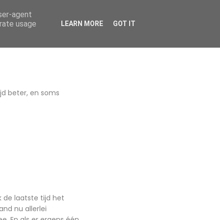
user-agent
HOME
OVER MIJ
BLOG ARCHIEF
CONTACT
erate usage
LEARN MORE
GOT IT
ijd beter, en soms
 de laatste tijd het
and nu allerlei
e. En als er ergens één