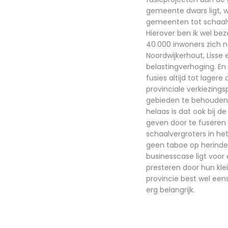
gemeente dwars ligt, 
gemeenten tot schaalve
Hierover ben ik wel be
40.000 inwoners zich 
Noordwijkerhout, Lisse e
belastingverhoging. E
fusies altijd tot lagere
provinciale verkiezing
gebieden te behouden,
helaas is dat ook bij 
geven door te fuseren 
schaalvergroters in het
geen taboe op herindel
businesscase ligt voor
presteren door hun kl
provincie best wel eens
erg belangrijk.