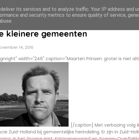
eliver its services and to analyze traffic. Your IP address and 
ormance and security metrics to ensure quality of service, gen
abuse.
e kleinere gemeenten
ovember 14, 2010
lignright" width="246" caption="Maarten Prinsen: groter is niet alt
[/caption] Met verbazing volg ik
e Zuid-Holland bij gemeentelijke herindeling. Er zijn in Zuid-Holl
gang: in het Groene Hart, Krimpenerwaard en Goeree-Overflakke