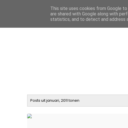
This site uses cookies from Google to d
MaartenPrinsen.nl
are shared with Google along with perf
statistics, and to detect and address 
Posts uit januari, 2011 tonen