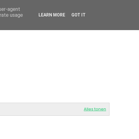
user-agent
HOME
OVER MIJ
BLOG ARCHIEF
CONTACT
erate usage
LEARN MORE
GOT IT
Alles tonen