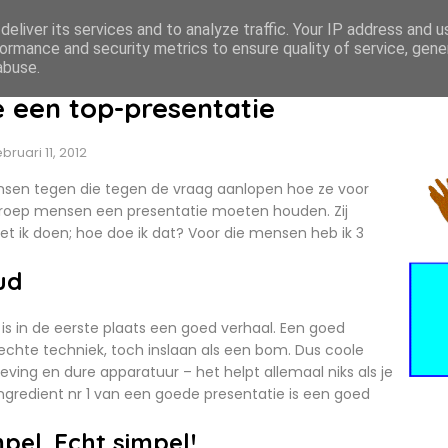
eliver its services and to analyze traffic. Your IP address and 
ormance and security metrics to ensure quality of service, gen
abuse.
 een top-presentatie
bruari 11, 2012
sen tegen die tegen de vraag aanlopen hoe ze voor
 groep mensen een presentatie moeten houden. Zij
et ik doen; hoe doe ik dat? Voor die mensen heb ik 3
ud
is in de eerste plaats een goed verhaal. Een goed
echte techniek, toch inslaan als een bom. Dus coole
eving en dure apparatuur – het helpt allemaal niks als je
 Ingredient nr 1 van een goede presentatie is een goed
mpe
l. Echt simpel!