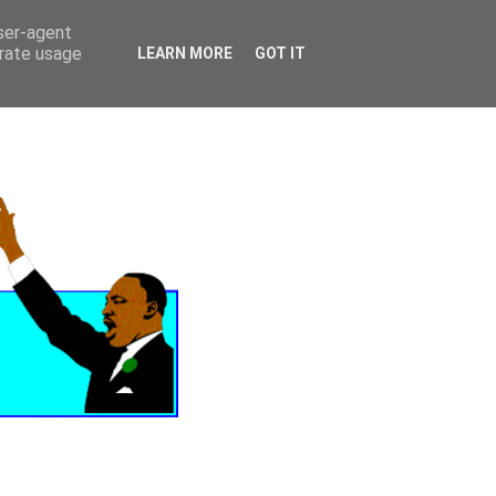
user-agent
HOME
OVER MIJ
BLOG ARCHIEF
CONTACT
erate usage
LEARN MORE
GOT IT