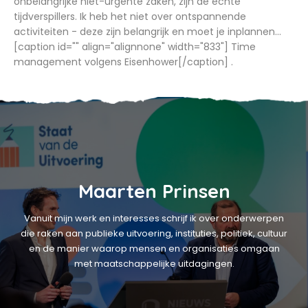
onbelangrijke niet-urgente zaken, zijn de echte
tijdverspillers. Ik heb het niet over ontspannende
activiteiten - deze zijn belangrijk en moet je inplannen...
[caption id="" align="alignnone" width="833"] Time
management volgens Eisenhower[/caption] .
Maarten Prinsen
Vanuit mijn werk en interesses schrijf ik over onderwerpen
die raken aan publieke uitvoering, instituties, politiek, cultuur
en de manier waarop mensen en organisaties omgaan
met maatschappelijke uitdagingen.