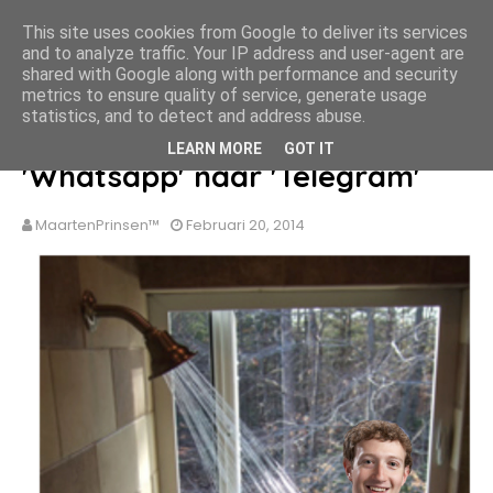
MaartenPrinsen.nl
This site uses cookies from Google to deliver its services
and to analyze traffic. Your IP address and user-agent are
HOME
OVER MIJ
BLOG ARCHIEF
CONTACT
shared with Google along with performance and security
metrics to ensure quality of service, generate usage
statistics, and to detect and address abuse.
Massale overstap van
LEARN MORE
GOT IT
'Whatsapp' naar 'Telegram'
MaartenPrinsen™
Februari 20, 2014