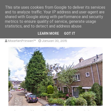
MaartenPrinsen.nl
This site uses cookies from Google to deliver its services
and to analyze traffic. Your IP address and user-agent are
HOME
OVER MIJ
BLOG ARCHIEF
CONTACT
shared with Google along with performance and security
metrics to ensure quality of service, generate usage
statistics, and to detect and address abuse.
Boom weg
LEARN MORE
GOT IT
MaartenPrinsen™
Januari 30, 2015