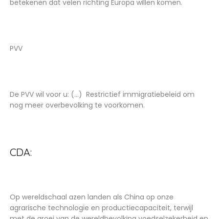
betekenen dat velen richting Europa willen komen.
PVV
De PVV wil voor u: (...) Restrictief immigratiebeleid om
nog meer overbevolking te voorkomen.
CDA:
Op wereldschaal azen landen als China op onze
agrarische technologie en productiecapaciteit, terwijl
met de groei van de wereldbevolking voedselzekerheid en