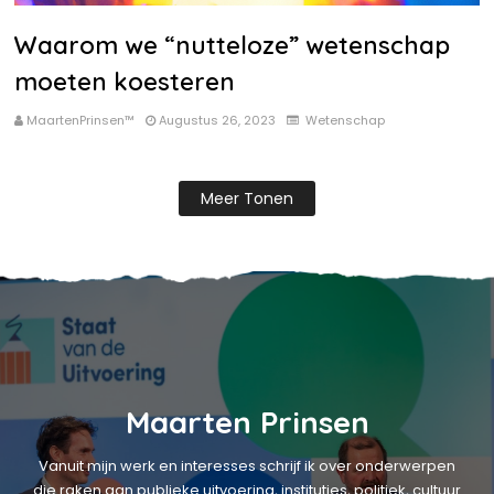
Waarom we “nutteloze” wetenschap
moeten koesteren
MaartenPrinsen™
Augustus 26, 2023
Wetenschap
Meer Tonen
Maarten Prinsen
Vanuit mijn werk en interesses schrijf ik over onderwerpen
die raken aan publieke uitvoering, instituties, politiek, cultuur